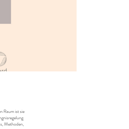
 Raum ist sie
ngnisregelung
ds, Methoden,