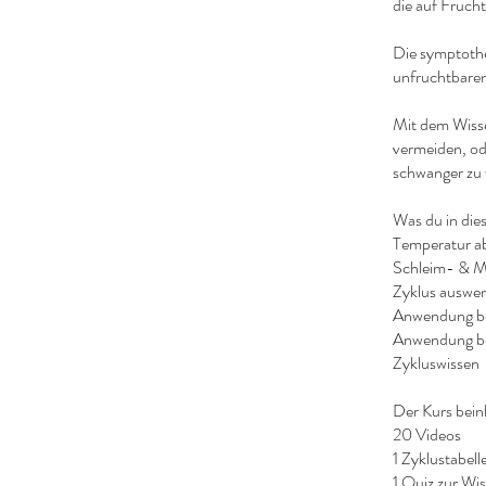
die auf Fruch
Die symptothe
unfruchtbaren
Mit dem Wisse
vermeiden, ode
schwanger zu
Was du in dies
Temperatur ab
Schleim- & 
Zyklus auswe
Anwendung be
Anwendung b
Zykluswissen
Der Kurs bein
20 Videos
1 Zyklustabel
1 Quiz zur Wi