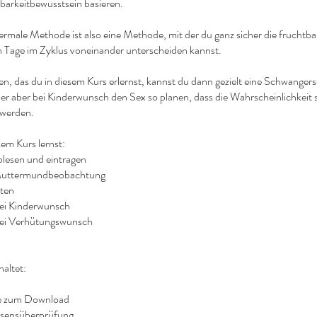
tbarkeitbewusstsein basieren.
rmale Methode ist also eine Methode, mit der du ganz sicher die fruchtba
 Tage im Zyklus voneinander unterscheiden kannst.
n, das du in diesem Kurs erlernst, kannst du dann gezielt eine Schwangers
r aber bei Kinderwunsch den Sex so planen, dass die Wahrscheinlichkeit st
 werden.
em Kurs lernst:
lesen und eintragen
Muttermundbeobachtung
rten
i Kinderwunsch
ei Verhütungswunsch
haltet:
le zum Download
ssensüberprüfung