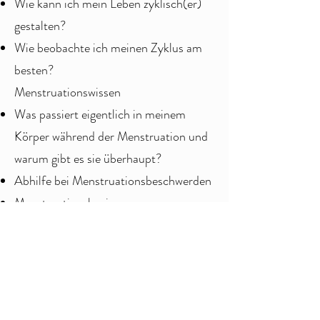
Wie kann ich mein Leben zyklisch(er)
gestalten?
Wie beobachte ich meinen Zyklus am
besten?
Menstruationswissen
Was passiert eigentlich in meinem
Körper während der Menstruation und
warum gibt es sie überhaupt?
Abhilfe bei Menstruationsbeschwerden
Menstruationshygiene
Menstruationsrituale
Anatomie & Hormone
Überblick über die weibliche Anatomie
Welche Hormone in den verschiedenen
Zyklusphasen auf den Körper