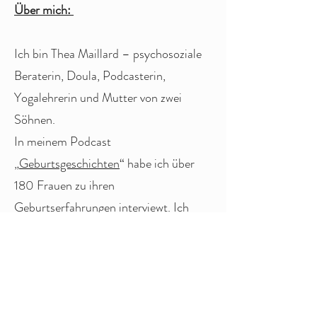
Über mich:
Ich bin Thea Maillard – psychosoziale
Beraterin, Doula, Podcasterin,
Yogalehrerin und Mutter von zwei
Söhnen.
In meinem Podcast
„
Geburtsgeschichten
“ habe ich über
180 Frauen zu ihren
Geburtserfahrungen interviewt. Ich
weiß, wie vielfältig, schmerzhaft und
auch heilsam Geburtsgeschichten sein
können – aus den Gesprächen mit
anderen und aus meiner eigenen
Erfahrung: Ich selbst habe eine