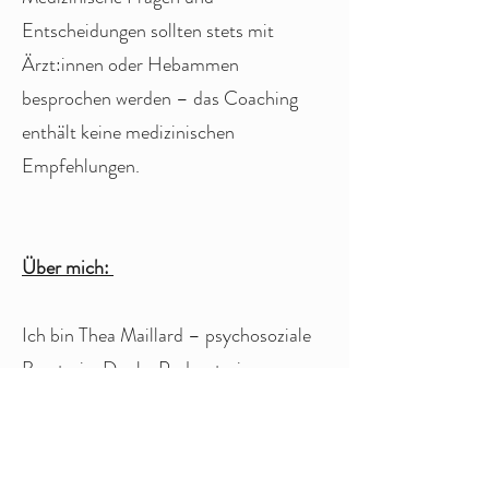
Entscheidungen sollten stets mit
Ärzt:innen oder Hebammen
besprochen werden – das Coaching
enthält keine medizinischen
Empfehlungen.
Über mich:
Ich bin Thea Maillard – psychosoziale
Beraterin, Doula, Podcasterin,
Yogalehrerin und Mutter von zwei
Söhnen.
In meinem Podcast