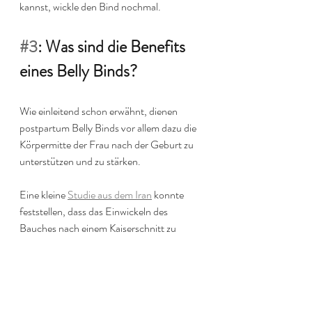
kannst, wickle den Bind nochmal.
#3
: Was sind die Benefits 
eines Belly Binds?
Wie einleitend schon erwähnt, dienen 
postpartum Belly Binds vor allem dazu die 
Körpermitte der Frau nach der Geburt zu 
unterstützen und zu stärken.
Eine kleine 
Studie aus dem Iran
 konnte 
feststellen, dass das Einwickeln des 
Bauches nach einem Kaiserschnitt zu 
weniger Schmerz, weniger Stress und 
geringeren Blutungen führt.
In vielen Kulturen werden Belly Binds 
verwendet, um die Gebärmutter nach der 