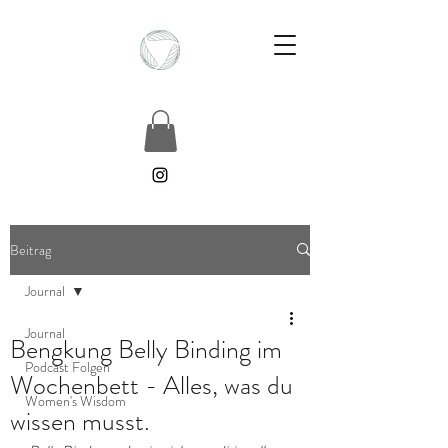
Beitrag
Journal
Journal
Bengkung Belly Binding im
Podcast Folgen
Wochenbett - Alles, was du
Women's Wisdom
wissen musst.