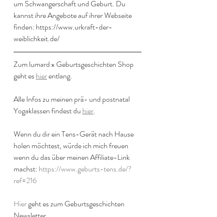
um Schwangerschaft und Geburt. Du 
kannst ihre Angebote auf ihrer Webseite 
finden: https://www.urkraft-der-
weiblichkeit.de/
Zum lumard x Geburtsgeschichten Shop 
geht es 
hier
 entlang.
Alle Infos zu meinen prä- und postnatal 
Yogaklassen findest du 
hier
.
Wenn du dir ein Tens-Gerät nach Hause 
holen möchtest, würde ich mich freuen 
wenn du das über meinen Affiliate-Link 
machst: 
https://www.geburts-tens.de/?
ref=216
Hier
 geht es zum Geburtsgeschichten 
Newsletter.