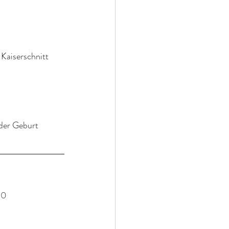
 Kaiserschnitt 
 der Geburt 
10