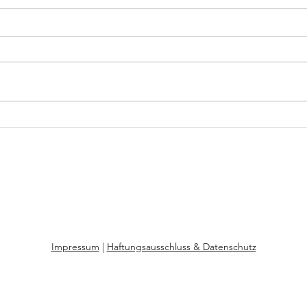
Niluka - Adoption,
Anna-
Teenagerschwangerschaft, drei
die H
Krankenhausgeburten, eine
Anna-
Alleingeburt
Impressum
|
Haftungsausschluss & Datenschutz