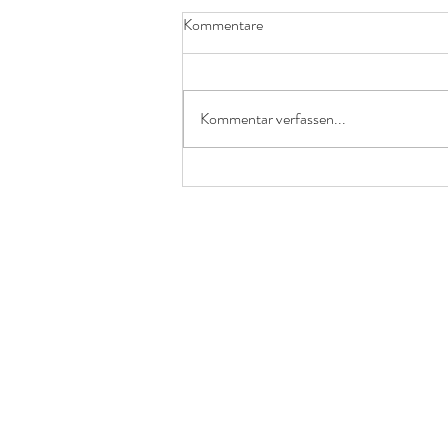
Kommentare
Kommentar verfassen...
Mariannes 3. Geburt - HBAC,
Geburt nach Verlust, Hausgeburt
nach CTG