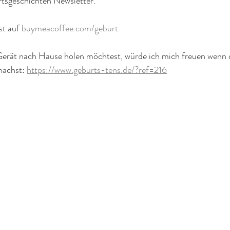
tsgeschichten Newsletter.
t auf 
buymeacoffee.com/geburt
erät nach Hause holen möchtest, würde ich mich freuen wenn 
machst: 
https://www.geburts-tens.de/?ref=216