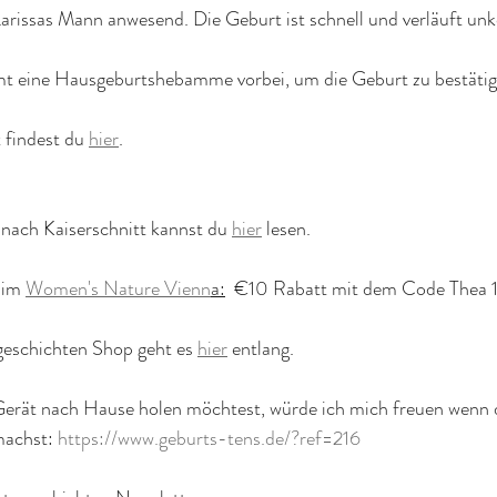
Larissas Mann anwesend. Die Geburt ist schnell und verläuft unk
 eine Hausgeburtshebamme vorbei, um die Geburt zu bestätig
 findest du 
hier
.
ach Kaiserschnitt kannst du 
hier
 lesen.
im 
Women's Nature Vienn
a:
  €10 Rabatt mit dem Code Thea 
eschichten Shop geht es 
hier
 entlang.
erät nach Hause holen möchtest, würde ich mich freuen wenn 
machst: 
https://www.geburts-tens.de/?ref=216