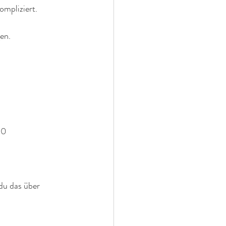
ompliziert.
en.
10
du das über 