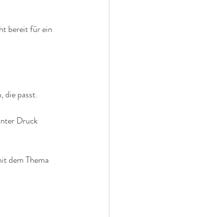
t bereit für ein 
 die passt.
unter Druck 
mit dem Thema 