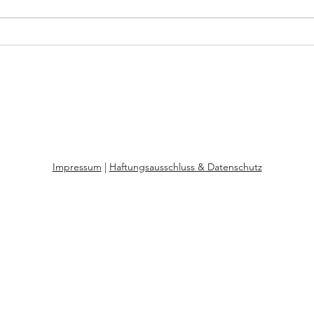
Niluka - Adoption,
Anna-
Teenagerschwangerschaft, drei
die H
Krankenhausgeburten, eine
Anna-
Alleingeburt
Impressum
|
Haftungsausschluss & Datenschutz