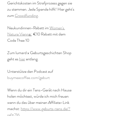
Gerichtskosten im Strafprozess gegen sie 
zu stemmen. Jede Spende hilft! Hier geht's 
zum 
Crowdfunding
.
Neukundinnen-Rabatt im 
Women's 
Nature Vienn
a:
  €10 Rabatt mit dem 
Code Thea 10
Zum lumard x Geburtsgeschichten Shop 
geht es 
hier
 entlang.
Unterstütze den Podcast auf 
buymeacoffee.com/geburt
Wenn du dir ein Tens-Gerät nach Hause 
holen möchtest, würde ich mich freuen 
wenn du das über meinen Affiliate-Link 
machst: 
https://www.geburts-tens.de/?
ref=216