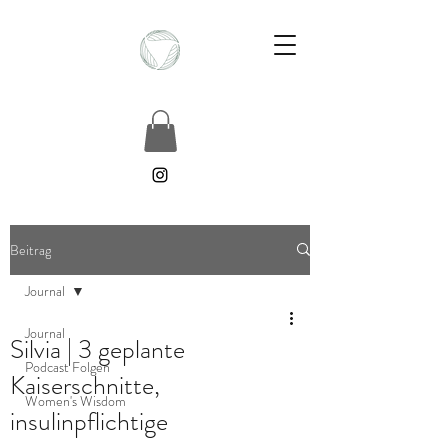
Beitrag
Journal
Journal
Silvia | 3 geplante
Podcast Folgen
Kaiserschnitte,
Women's Wisdom
insulinpflichtige