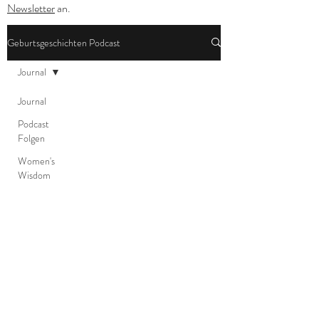
Newsletter
an.
Geburtsgeschichten Podcast
Journal
Journal
Podcast
Folgen
Women's
Wisdom