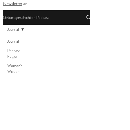
Newsletter
an.
Geburtsgeschichten Podcast
Journal
Journal
Podcast
Folgen
Women's
Wisdom