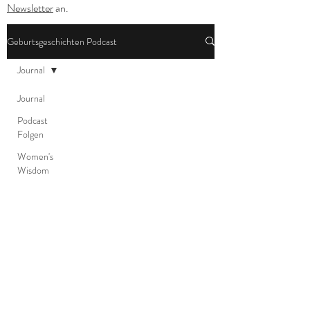
Newsletter
an.
Geburtsgeschichten Podcast
Journal
Journal
Podcast
Folgen
Women's
Wisdom