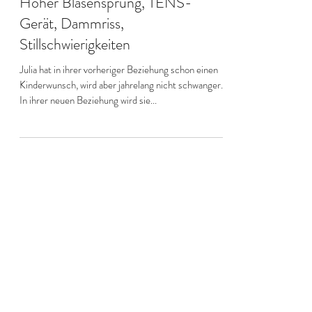
Julia | Zwei Geburten, Makrosomie,
Kaiserschnitt, VBAC an ET+10,
Hoher Blasensprung, TENS-
Gerät, Dammriss,
Stillschwierigkeiten
Julia hat in ihrer vorheriger Beziehung schon einen
Kinderwunsch, wird aber jahrelang nicht schwanger.
In ihrer neuen Beziehung wird sie...