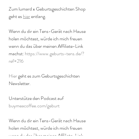
Zum lumard x Geburtsgeschichten Shop 
geht es 
hier
 entlang.
Wenn du dir ein Tens-Gerät nach Hause 
holen möchtest, würde ich mich freuen 
wenn du das über meinen Affiliate-Link 
machst: 
https://www.geburts-tens.de/?
ref=216
Hier
 geht es zum Geburtsgeschichten 
Newsletter.
Unterstütze den Podcast auf 
buymeacoffee.com/geburt
Wenn du dir ein Tens-Gerät nach Hause 
holen möchtest, würde ich mich freuen 
wenn du das über meinen Affiliate-Link 