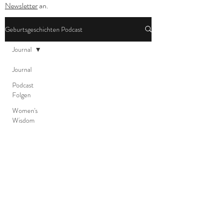
Newsletter
an.
Geburtsgeschichten Podcast
Journal
Journal
Podcast
Folgen
Women's
Wisdom