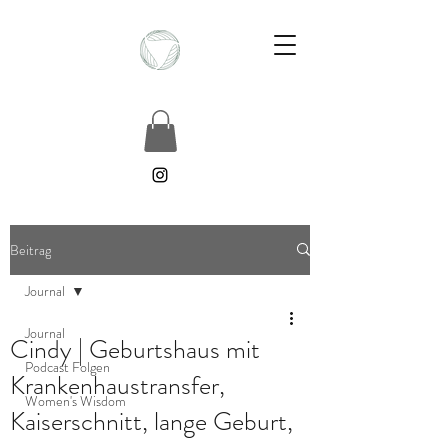
Beitrag
Journal
Journal
Cindy | Geburtshaus mit
Podcast Folgen
Krankenhaustransfer,
Women's Wisdom
Kaiserschnitt, lange Geburt,