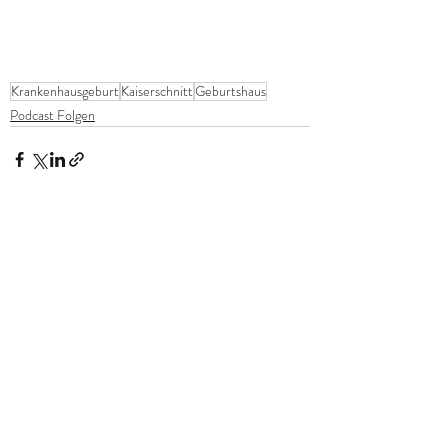
Krankenhausgeburt
Kaiserschnitt
Geburtshaus
Podcast Folgen
Aktuelle Beiträge
Alle ansehen