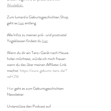
Windelbär.
Zum lumard x Geburtsgeschichten Shop 
geht es 
hier
 entlang.
Alle Infos zu meinen prä- und postnatal 
Yogaklassen findest du 
hier
.
Wenn du dir ein Tens-Gerät nach Hause 
holen möchtest, würde ich mich freuen 
wenn du das über meinen Affiliate-Link 
machst: 
https://www.geburts-tens.de/?
ref=216
Hier
 geht es zum Geburtsgeschichten 
Newsletter.
Unterstütze den Podcast auf 