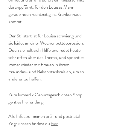
durchgefürht, für den Louisas Mann 
gerade noch rechtzeitig ins Krankenhaus 
kommt.
Der Stillstart ist für Louisa schwierig und 
sie leidet an einer Wochenbettdepression. 
Doch sie holt sich Hilfe und redet heute 
sehr offen über das Thema, und spricht es 
immer wieder mit Frauen in ihrem 
Freundes- und Bekanntenkreis an, um so 
anderen zu helfen.
Zum lumard x Geburtsgeschichten Shop 
geht es 
hier
 entlang.
Alle Infos zu meinen prä- und postnatal 
Yogaklassen findest du 
hier
.