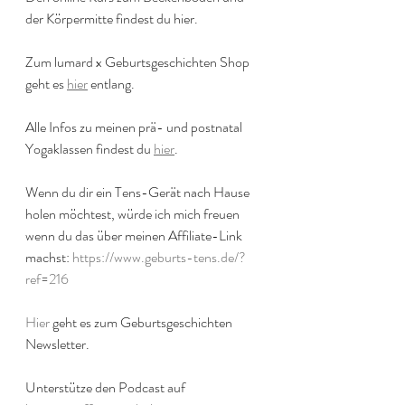
der Körpermitte findest du hier.
Zum lumard x Geburtsgeschichten Shop 
geht es 
hier
 entlang.
Alle Infos zu meinen prä- und postnatal 
Yogaklassen findest du 
hier
.
Wenn du dir ein Tens-Gerät nach Hause 
holen möchtest, würde ich mich freuen 
wenn du das über meinen Affiliate-Link 
machst: 
https://www.geburts-tens.de/?
ref=216
Hier
 geht es zum Geburtsgeschichten 
Newsletter.
Unterstütze den Podcast auf 