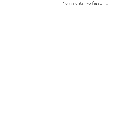
Kommentar verfassen...
Mariannes 3. Geburt - HBAC,
Geburt nach Verlust, Hausgeburt
nach CTG