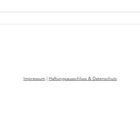
Niluka - Adoption,
Anna-
Teenagerschwangerschaft, drei
die H
Krankenhausgeburten, eine
Anna-
Alleingeburt
Impressum
|
Haftungsausschluss & Datenschutz