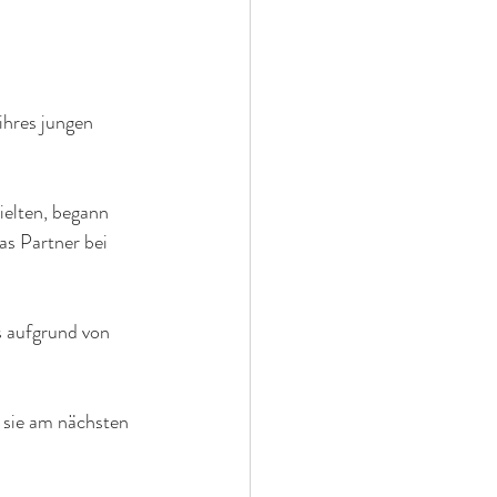
ihres jungen 
elten, begann 
s Partner bei 
s aufgrund von 
.
 sie am nächsten 