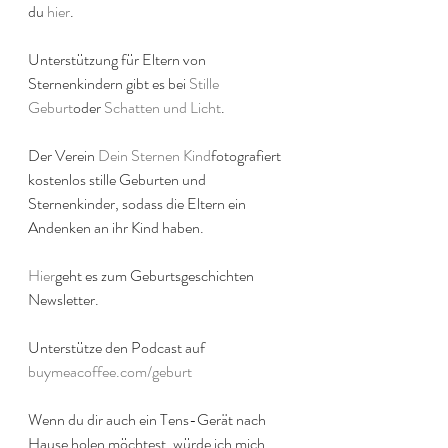
du 
hier
.
Unterstützung für Eltern von 
Sternenkindern gibt es bei 
Stille 
Geburt
oder 
Schatten und Licht
.
Der Verein 
Dein Sternen Kind
fotografiert 
kostenlos stille Geburten und 
Sternenkinder, sodass die Eltern ein 
Andenken an ihr Kind haben.
Hier
geht es zum Geburtsgeschichten 
Newsletter.
Unterstütze den Podcast auf 
buymeacoffee.com/geburt
Wenn du dir auch ein Tens-Gerät nach 
Hause holen möchtest, würde ich mich 