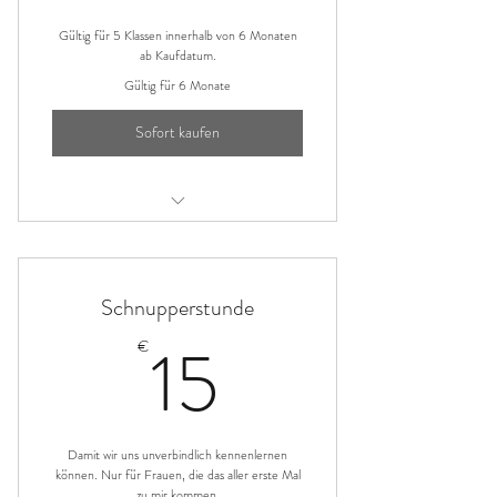
Gültig für 5 Klassen innerhalb von 6 Monaten
ab Kaufdatum.
Gültig für 6 Monate
Sofort kaufen
Yoga für Mütter und Babies
Yoni Shakti Well Woman Yoga
Schnupperstunde
15€
15
€
Damit wir uns unverbindlich kennenlernen
können. Nur für Frauen, die das aller erste Mal
zu mir kommen.