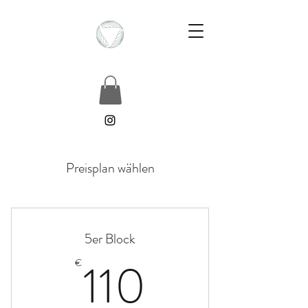
Preisplan wählen
5er Block
110€
110
€